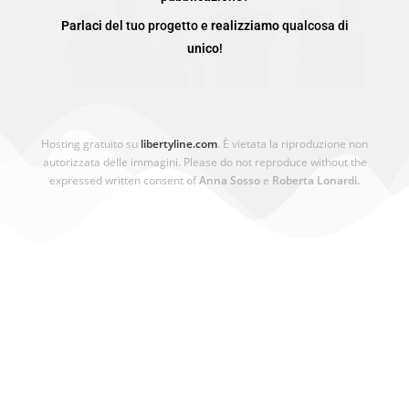
Parlaci
del tuo progetto e
realizziamo
qualcosa di
unico
!
Hosting gratuito su
libertyline.com
. È vietata la riproduzione non
autorizzata delle immagini. Please do not reproduce without the
expressed written consent of
Anna Sosso
e
Roberta Lonardi.