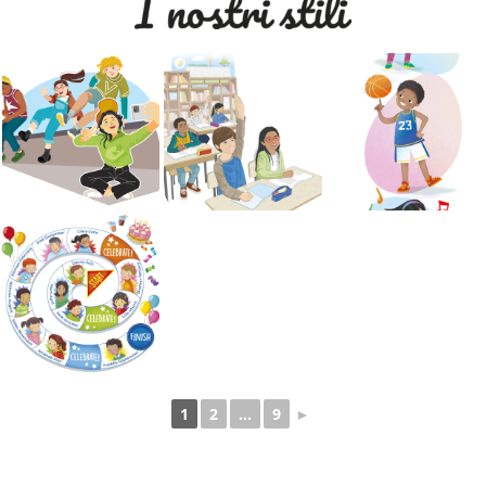
1
2
…
9
►