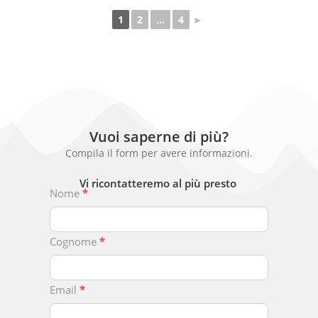
1
2
…
4
►
Vuoi saperne di più?
Compila il form per avere informazioni.
Vi ricontatteremo al più presto
Chiedici
Nome
*
Qualcosa
Cognome
*
Email
*