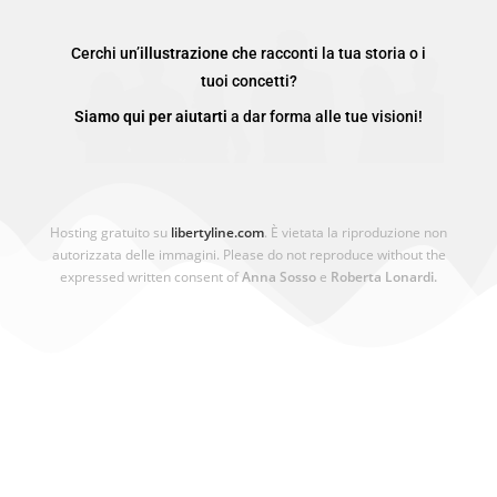
Cerchi un’
illustrazione c
he racconti la tua storia o i
tuoi concetti?
Siamo qui per aiutarti
a dar forma alle tue visioni!
Hosting gratuito su
libertyline.com
. È vietata la riproduzione non
autorizzata delle immagini. Please do not reproduce without the
expressed written consent of
Anna Sosso
e
Roberta Lonardi.