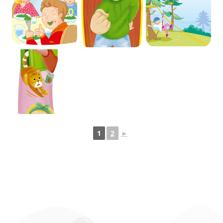
1
2
►