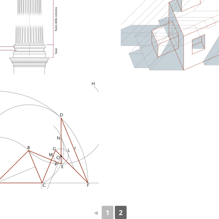
◄
1
2