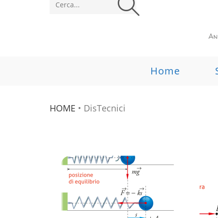
Cerca
nel
sito
web
Home
HOME
•
DisTecnici