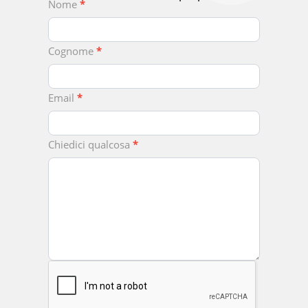
Chiedici
Nome
*
Qualcosa
Cognome
*
Email
*
Chiedici qualcosa
*