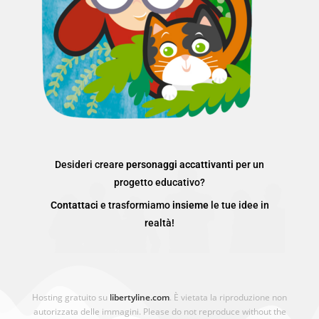
Desideri creare
personaggi accattivanti
per un
progetto educativo?
Contattaci
e trasformiamo
insieme
le tue idee in
realtà!
Hosting gratuito su
libertyline.com
. È vietata la riproduzione non
autorizzata delle immagini. Please do not reproduce without the